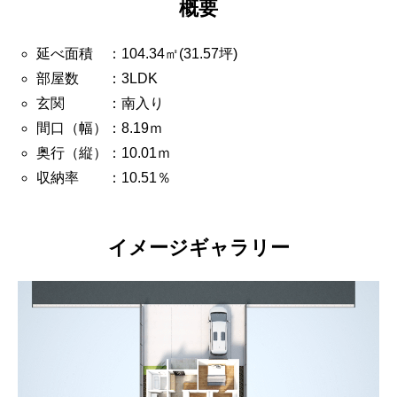
概要
延べ面積 ：104.34㎡(31.57坪)
部屋数 ：3LDK
玄関 ：南入り
間口（幅）：8.19ｍ
奥行（縦）：10.01ｍ
収納率 ：10.51％
イメージギャラリー