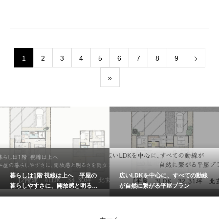
1
2
3
4
5
6
7
8
9
»
暮らしは1階 視線は上へ 平屋の
広いLDKを中心に、すべての動線
暮らしやすさに、開放感と明るさ
が自然に繋がる平屋プラン
を両立プラン