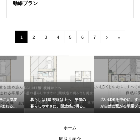
動線プラン
1
2
3
4
5
6
7
»
暮らしは1階 視線は上へ 平屋の
広いLDKを中心に、すべての動線
暮らしやすさに、開放感と明るさ
が自然に繋がる平屋プラン
を両立プラン
ホーム
間取り紹介