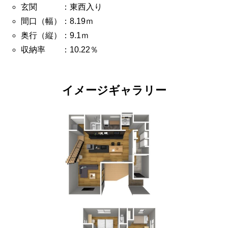
玄関 ：東西入り
間口（幅）：8.19ｍ
奥行（縦）：9.1ｍ
収納率 ：10.22％
イメージギャラリー