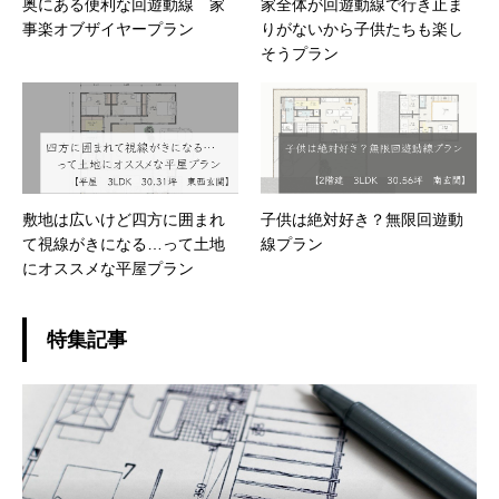
奥にある便利な回遊動線 家
家全体が回遊動線で行き止ま
事楽オブザイヤープラン
りがないから子供たちも楽し
そうプラン
敷地は広いけど四方に囲まれ
子供は絶対好き？無限回遊動
て視線がきになる…って土地
線プラン
にオススメな平屋プラン
特集記事