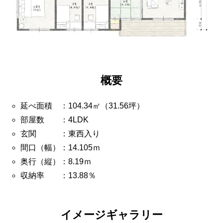
概要
延べ面積 ：104.34㎡（31.56坪）
部屋数 ：4LDK
玄関 ：東西入り
間口（幅）：14.105ｍ
奥行（縦）：8.19ｍ
収納率 ：13.88％
イメージギャラリー