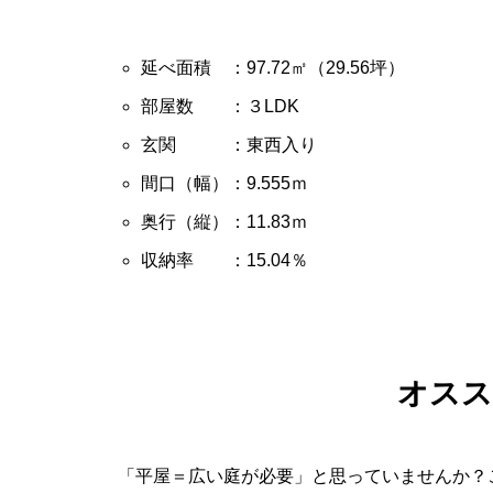
延べ面積 ：97.72㎡（29.56坪）
部屋数 ：３LDK
玄関 ：東西入り
間口（幅）：9.555ｍ
奥行（縦）：11.83ｍ
収納率 ：15.04％
オスス
「平屋＝広い庭が必要」と思っていませんか？