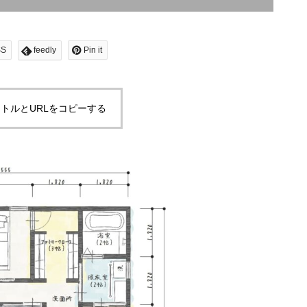
SS
feedly
Pin it
トルとURLをコピーする