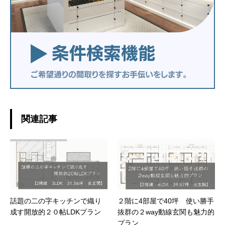
関連記事
話題の二の字キッチンで織り
２階に4部屋で40坪 使い勝手
成す開放的２０帖LDKプラン
抜群の２way動線玄関も魅力的
プラン