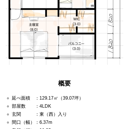
概要
延べ面積 ：129.17㎡（39.07坪）
部屋数 ：4LDK
玄関 ：東（西）入り
間口（幅）：6.37m