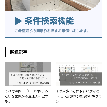
関連記事
これぞ客間！「〇〇の間」み
子供が多いとにぎわい度が違
たいな玄関から直通の和室プ
うね 大家族向け堅実5LDKプラ
ラン
ン