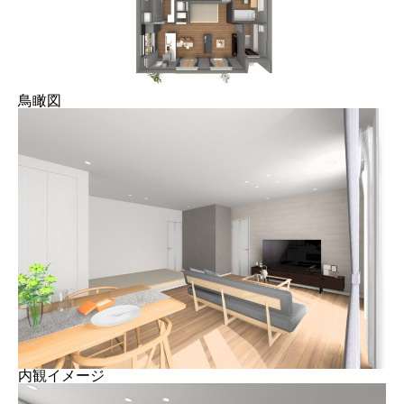
鳥瞰図
内観イメージ