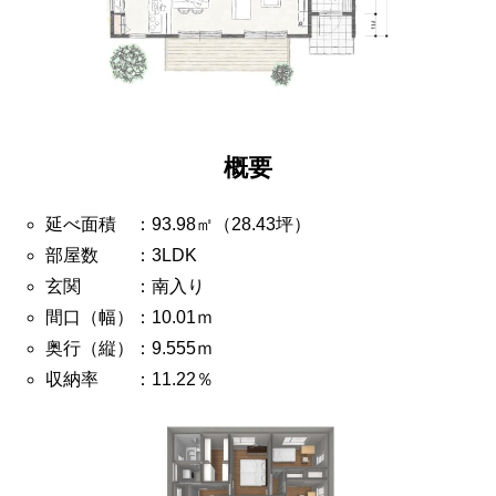
概要
延べ面積 ：93.98㎡（28.43坪）
部屋数 ：3LDK
玄関 ：南入り
間口（幅）：10.01ｍ
奥行（縦）：9.555ｍ
収納率 ：11.22％